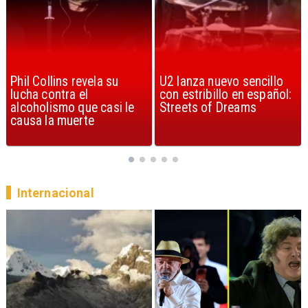
U2 lanza nuevo sencillo
“Africa” de Toto es
con estribillo en español:
considerada la mejor
Streets of Dreams
canción, según la ciencia
Internacional