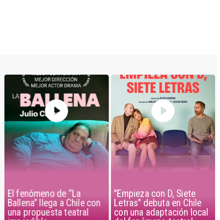
El fenómeno de “La
"Empieza con D, Siete
Ballena” llega a Chile con
Letras" debuta en Chile
una propuesta teatral
con una adaptación local