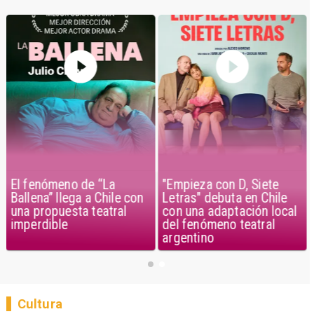
El fenómeno de “La
"Empieza con D, Siete
Ballena” llega a Chile con
Letras" debuta en Chile
una propuesta teatral
con una adaptación local
imperdible
del fenómeno teatral
argentino
Cultura