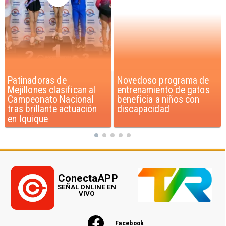
Novedoso programa de
Alarmante hábito en
entrenamiento de gatos
jóvenes de 13 a 15 años
beneficia a niños con
según encuesta del
discapacidad
Minsal
ConectaAPP
SEÑAL ONLINE EN
VIVO
Facebook