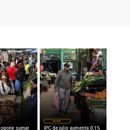
NACIONAL
ropone sumar
IPC de julio aumenta 0,1%