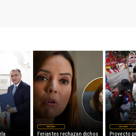
NACIONAL
NACIONAL
ela
Feriantes rechazan dichos
Proyecto p