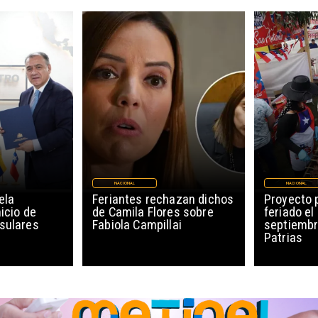
NACIONAL
NACIONAL
ela
Feriantes rechazan dichos
Proyecto 
icio de
de Camila Flores sobre
feriado el
sulares
Fabiola Campillai
septiembr
Patrias