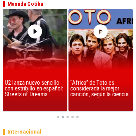
Manada Gotika
U2 lanza nuevo sencillo
“Africa” de Toto es
con estribillo en español:
considerada la mejor
Streets of Dreams
canción, según la ciencia
Internacional