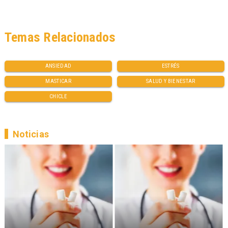
Temas Relacionados
ANSIEDAD
ESTRÉS
MASTICAR
SALUD Y BIENESTAR
CHICLE
Noticias