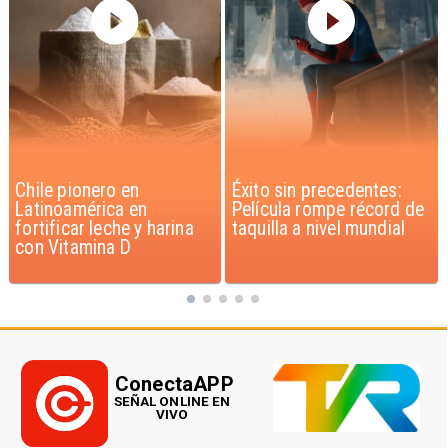
Éxito sin precedentes:
Corte Suprema confirma
Película rompe récord de
pago de $1.000 millones
taquilla a nivel mundial
por caso ProCultura
ConectaAPP
SEÑAL ONLINE EN
VIVO