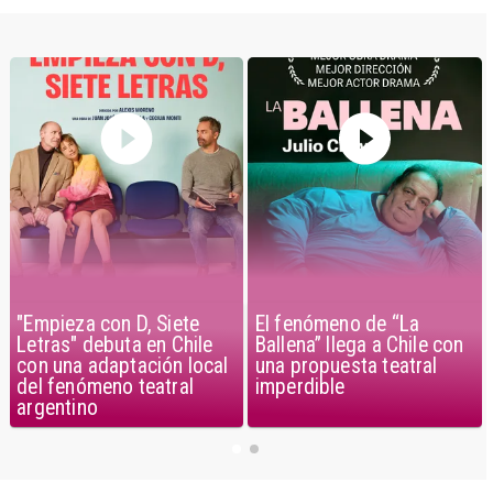
El fenómeno de “La
"Empieza con D, Siete
Ballena” llega a Chile con
Letras" debuta en Chile
una propuesta teatral
con una adaptación local
imperdible
del fenómeno teatral
argentino