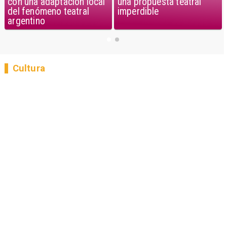
con una adaptación local
una propuesta teatral
del fenómeno teatral
imperdible
argentino
Cultura