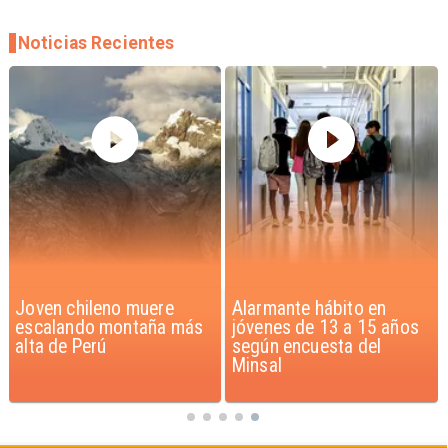
Noticias Recientes
Alarmante hábito en
Aprueban creación del
jóvenes de 13 a 15 años
Parque Sebastián Piñera
según encuesta del
con inversión de $4 mil
Minsal
millones