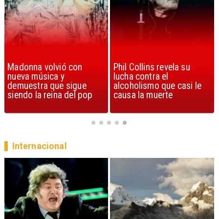
Phil Collins revela su
U2 lanza nuevo sencillo
lucha contra el
con estribillo en español:
alcoholismo que casi le
Streets of Dreams
causa la muerte
Internacional