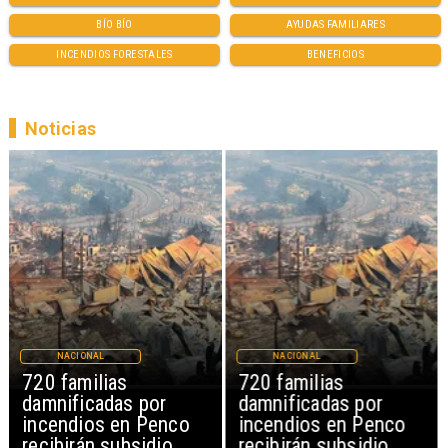
BÍO BÍO
AYUDAS FAMILIARES
INCENDIOS FORESTALES
BENEFICIOS
Noticias
NACIONAL
NACIONAL
720 familias
720 familias
damnificadas por
damnificadas por
incendios en Penco
incendios en Penco
recibirán subsidio
recibirán subsidio