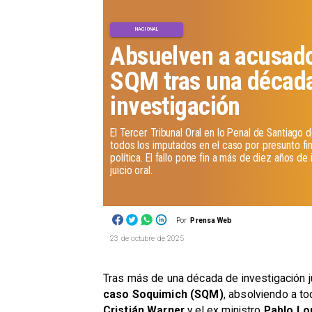
NACIONAL
Absuelven a acusad
SQM tras una décad
investigación
El Tercer Tribunal Oral en lo Penal de Santiago 
todos los imputados en el caso por presunto fin
política. El fallo pone fin a más de diez años de
juicio oral.
Por
Prensa Web
23 de octubre de 2025
Tras más de una década de investigación judi
caso Soquimich (SQM)
, absolviendo a t
Cristián Warner
y el ex ministro
Pablo Lo