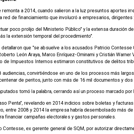
e remonta a 2014, cuando salieron a la luz presuntos aportes irr
 red de financiamiento que involucró a empresarios, dirigentes y
 actuar poco prolijo del Ministerio Público" y la extensa duración d
ás la extensión temporal del procedimiento".
os detallaron que "se absuelve a los acusados Patricio Contesse
berto León Araya, Marco Enríquez-Ominami y Cristián Warner V
cio de Impuestos Internos estimaron constitutivos de delitos tri
58 audiencias, convirtiéndose en uno de los procesos más largos y 
 centenar de peritos, junto con más de 16 mil documentos y dos
imputados tomó la palabra, cerrando así un proceso marcado por l
o Penta", revelando en 2014 indicios sobre boletas y facturas fa
blico, entre 2008 y 2014 la empresa habría desembolsado más de
ra financiar campañas electorales y gastos personales.
cio Contesse, ex gerente general de SQM, por autorizar directam