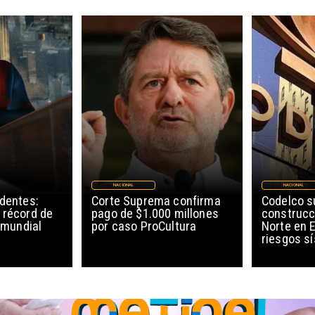
NACIONAL
NACIONAL
edentes:
Corte Suprema confirma
Codelco 
 récord de
pago de $1.000 millones
construcc
l mundial
por caso ProCultura
Norte en E
riesgos s