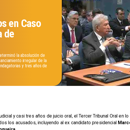
os en Caso
a de
determinó la absolución de
anciamiento irregular de la
 indagatorias y tres años de
cial y casi tres años de juicio oral, el Tercer Tribunal Oral en l
odos los acusados, incluyendo al ex candidato presidencial
Marc
ngueira
.