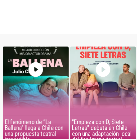
El fenómeno de “La
"Empieza con D, Siete
Ballena” llega a Chile con
Letras" debuta en Chile
una propuesta teatral
con una adaptación local