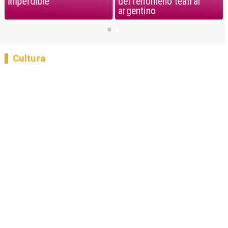
imperdible
del fenómeno teatral
argentino
Cultura