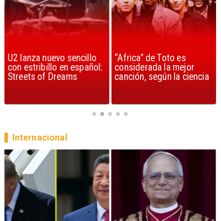
U2 lanza nuevo sencillo
“Africa” de Toto es
con estribillo en español:
considerada la mejor
Streets of Dreams
canción, según la ciencia
Internacional