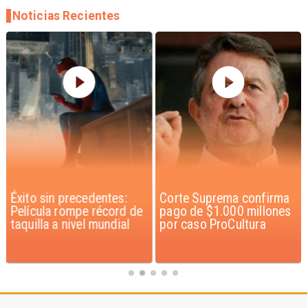
Noticias Recientes
Éxito sin precedentes:
Corte Suprema confirma
Película rompe récord de
pago de $1.000 millones
taquilla a nivel mundial
por caso ProCultura