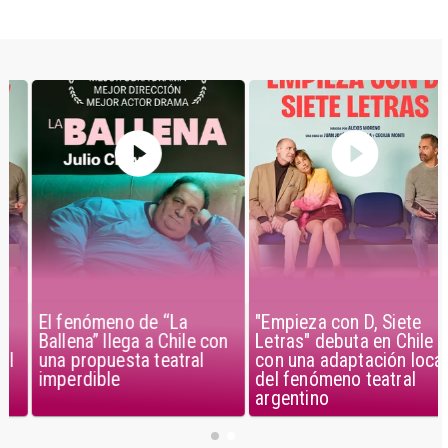
El fenómeno de “La
"Empieza con D, Siete
Ballena” llega a Chile con
Letras" debuta en Chile
una propuesta teatral
con una adaptación local
imperdible
del fenómeno teatral
argentino