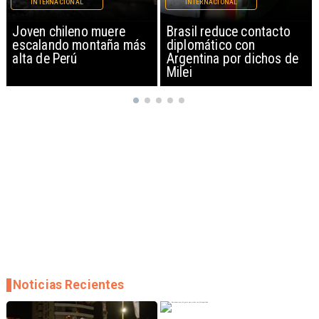
INTERNACIONAL
INTERNACIONAL
Brasil reduce contacto
China restringe
diplomático con
exportación de drones a
Argentina por dichos de
EEUU y sanciona
Milei
empresas
Noticias Recientes