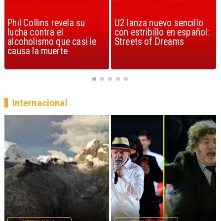
U2 lanza nuevo sencillo
“Africa” de Toto es
con estribillo en español:
considerada la mejor
Streets of Dreams
canción, según la ciencia
Internacional