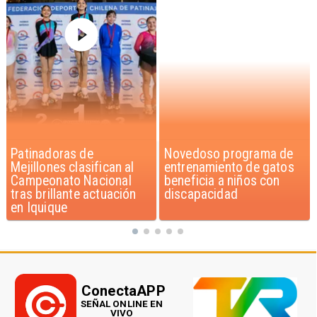
Novedoso programa de
Alarmante hábito en
entrenamiento de gatos
jóvenes de 13 a 15 años
beneficia a niños con
según encuesta del
discapacidad
Minsal
ConectaAPP
SEÑAL ONLINE EN
VIVO