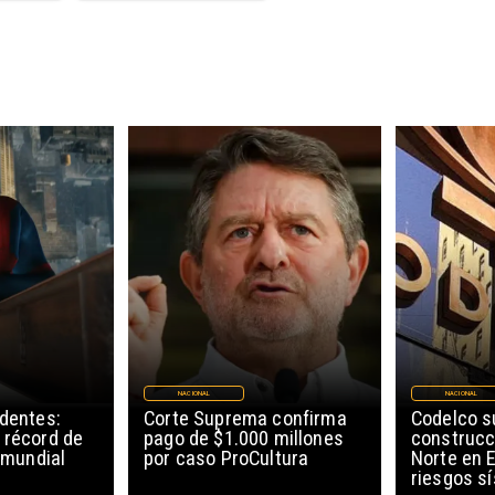
NACIONAL
NACIONAL
edentes:
Corte Suprema confirma
Codelco 
 récord de
pago de $1.000 millones
construcc
l mundial
por caso ProCultura
Norte en E
riesgos s