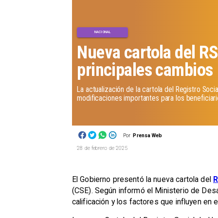
NACIONAL
Nueva cartola del R
principales cambios
La actualización de la cartola del Registro Soci
modificaciones importantes para los beneficiari
Por
Prensa Web
28 de febrero de 2025
El Gobierno presentó la nueva cartola del
R
(CSE). Según informó el Ministerio de Desa
calificación y los factores que influyen en el