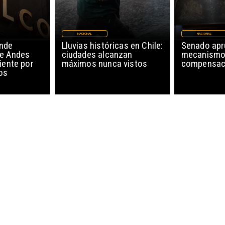
NACIONAL
NACIONAL
nde
Lluvias históricas en Chile:
Senado ap
de Andes
ciudades alcanzan
mecanismo
iente por
máximos nunca vistos
compensaci
os