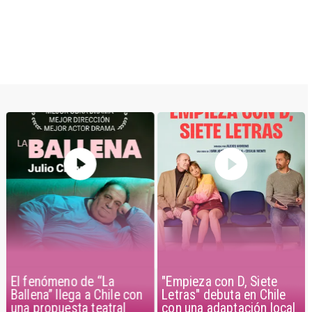
El fenómeno de “La
"Empieza con D, Siete
Ballena” llega a Chile con
Letras" debuta en Chile
una propuesta teatral
con una adaptación local