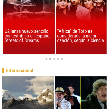
U2 lanza nuevo sencillo
“Africa” de Toto es
con estribillo en español:
considerada la mejor
Streets of Dreams
canción, según la ciencia
Internacional