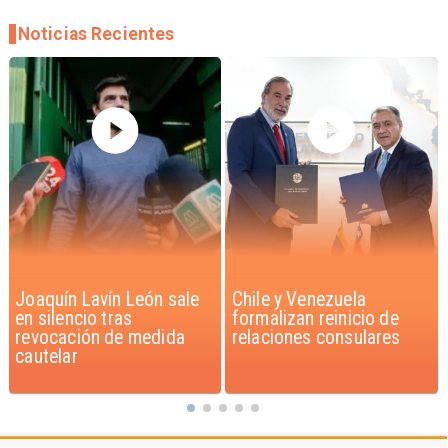
Noticias Recientes
Chile y Venezuela
Feriantes rechazan
formalizan reinicio de
dichos de Camila Flores
relaciones consulares
sobre Fabiola Campillai