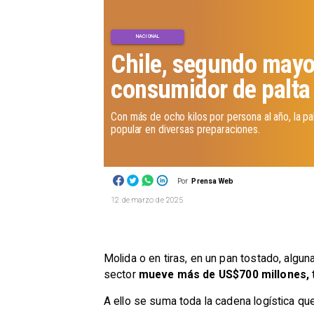
NACIONAL
Chile, segundo mayo
consumidor de palta
Con más de ocho kilos por persona al año, la pal
popular en diversas preparaciones.
Por
Prensa Web
12 de marzo de 2025
​​Molida o en tiras, en un pan tostado, alg
sector
mueve más de US$700 millones,
A ello se suma toda la cadena logística que