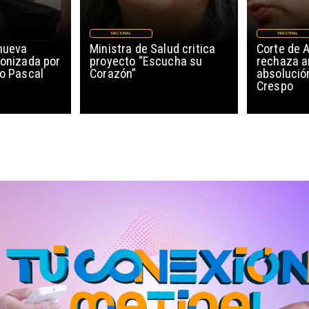
NACIONAL
NACIONAL
nueva
Ministra de Salud critica
Corte de 
gonizada por
proyecto “Escucha su
rechaza a
ro Pascal
Corazón”
absolució
Crespo