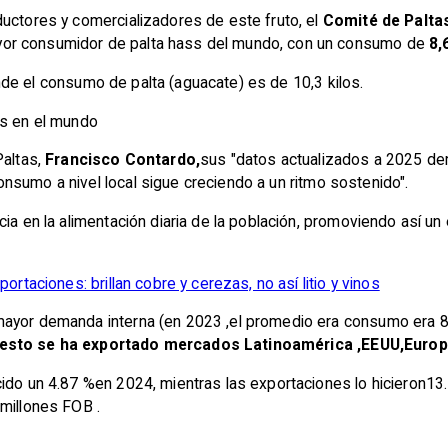
ductores y comercializadores de este fruto, el
Comité de Paltas
or consumidor de palta hass del mundo, con un consumo de
8,
e el consumo de palta (aguacate) es de 10,3 kilos.
es en el mundo
Paltas,
Francisco Contardo,
sus "datos actualizados a 2025 d
onsumo a nivel local sigue creciendo a un ritmo sostenido"
.
ia en la alimentación diaria de la población, promoviendo así un 
ortaciones: brillan cobre y cerezas, no así litio y vinos
ayor demanda interna (en 2023 ,el promedio era consumo era 8.
resto se ha exportado mercados Latinoamérica ,EEUU,Europa
cido un 4.87 %en 2024, mientras las exportaciones lo hicieron13
 millones FOB .