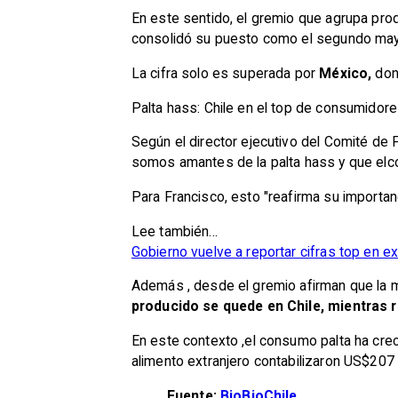
En este sentido, el gremio que agrupa pro
consolidó su puesto como el segundo may
La cifra solo es superada por
México,
dond
Palta hass: Chile en el top de consumidor
Según el director ejecutivo del Comité de 
somos amantes de la palta hass y que el
c
Para Francisco, esto "reafirma su importanc
Lee también...
Gobierno vuelve a reportar cifras top en exp
Además , desde el gremio afirman que la m
producido se quede en Chile,
mientras 
En este contexto ,el consumo palta ha cre
alimento extranjero contabilizaron US$207
Fuente:
BioBioChile