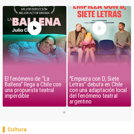
El fenómeno de “La
"Empieza con D, Siete
Ballena” llega a Chile con
Letras" debuta en Chile
una propuesta teatral
con una adaptación local
imperdible
del fenómeno teatral
argentino
Cultura