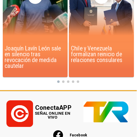
Chile y Venezuela
Feriantes rechazan
formalizan reinicio de
dichos de Camila Flores
relaciones consulares
sobre Fabiola Campillai
ConectaAPP
SEÑAL ONLINE EN
VIVO
Facebook