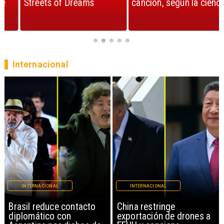
Streets of Dreams
canción, según la ciencia
Internacional
INTERNACIONAL
INTERNACIONAL
China restringe
Papa León XIV anuncia
exportación de drones a
gira por Sudamérica