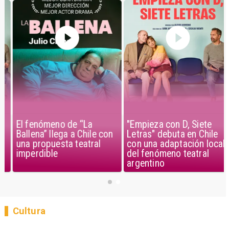
El fenómeno de “La
"Empieza con D, Siete
Ballena” llega a Chile con
Letras" debuta en Chile
una propuesta teatral
con una adaptación local
imperdible
del fenómeno teatral
argentino
Cultura