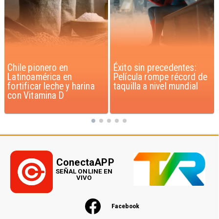
Éxito sin precedentes:
Corte Suprema confirma
Película rompe récord de
pago de $1.000 millones
taquilla a nivel mundial
por caso ProCultura
ConectaAPP
SEÑAL ONLINE EN
VIVO
Facebook