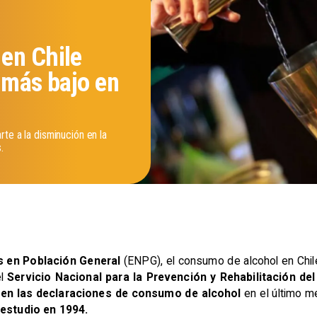
en Chile
 más bajo en
te a la disminución en la
.
s en Población General
(ENPG), el consumo de alcohol en Chi
el
Servicio Nacional para la Prevención y Rehabilitación d
en las declaraciones de consumo de alcohol
en el último m
e
estudio en 1994.