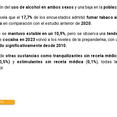
ón del
uso de alcohol en ambos sexos
y una baja en la
poblac
evela que el
17,7%
de los encuestados admitió
fumar tabaco al
s
en comparación con el estudio anterior de
2020.
ño se
mantuvo estable en un 10,9%
, pero se observa una
tende
de
cocaína en 2023
volvió a los niveles de la prepandemia, con
do significativamente desde 2010.
 de
otras sustancias como tranquilizantes sin receta médi
0,5%)
y
estimulantes sin receta médica
(
0,1%
), todas 
or.
OHOL