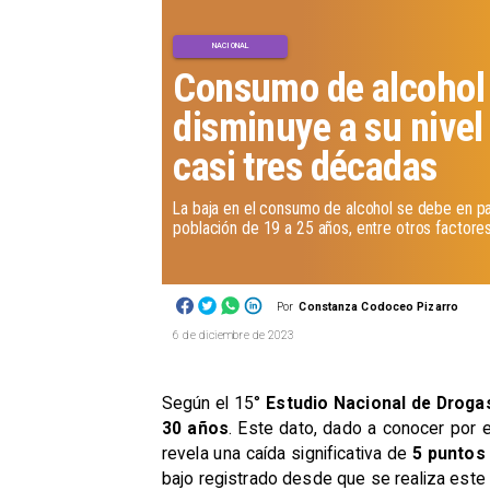
NACIONAL
Consumo de alcohol 
disminuye a su nivel
casi tres décadas
La baja en el consumo de alcohol se debe en par
población de 19 a 25 años, entre otros factores
Por
Constanza Codoceo Pizarro
6 de diciembre de 2023
Según el 15°
Estudio Nacional de Droga
30 años
. Este dato, dado a conocer por 
revela una caída significativa de
5 puntos 
bajo registrado desde que se realiza est