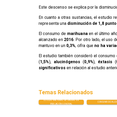
Este descenso se explica por la disminuci
En cuanto a otras sustancias, el estudio r
representa una
disminución de 1,8 punto
El consumo de
marihuana
en el último a
alcanzado en
2016
. Por otro lado, el uso 
mantuvo en un
0,3%
, cifra que
no ha varia
El estudio también consideró el consumo
(
1,5%
),
alucinógenos
(
0,9%
),
éxtasis
(
significativos
en relación al estudio anteri
Temas Relacionados
ESTUDIO NACIONAL DE DROGAS EN
CONSUMO DE ALC
POBLACIÓN GENERAL