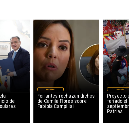
NACIONAL
NACIONAL
ela
Feriantes rechazan dichos
Proyecto 
icio de
de Camila Flores sobre
feriado el
sulares
Fabiola Campillai
septiembr
Patrias