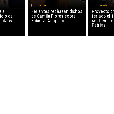
NACIONAL
NACIONAL
ela
Feriantes rechazan dichos
Proyecto p
icio de
de Camila Flores sobre
feriado el 
sulares
Fabiola Campillai
septiembre
Patrias