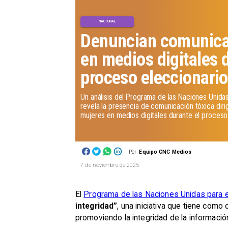
NACIONAL
Denuncian comunica
en medios digitales 
proceso eleccionario
Un análisis del Programa de las Naciones Unidas
revela la presencia de comunicación tóxica diri
mujeres en medios digitales durante el proceso
Por
Equipo CNC Medios
7 de noviembre de 2025
El
Programa de las Naciones Unidas para e
integridad”
, una iniciativa que tiene como
promoviendo la integridad de la informació