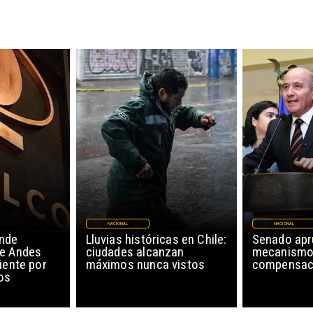
NACIONAL
NACIONAL
nde
Lluvias históricas en Chile:
Senado ap
de Andes
ciudades alcanzan
mecanismo
iente por
máximos nunca vistos
compensaci
os