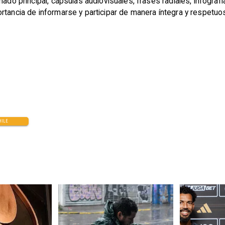
mado principal, cápsulas audiovisuales, frases radiales, infografí
rtancia de informarse y participar de manera íntegra y respetuo
HILE