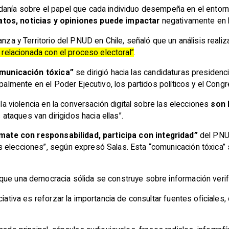
danía sobre el papel que cada individuo desempeña en el entorn
tos, noticias y opiniones puede impactar
negativamente en la
anza y Territorio del PNUD en Chile, señaló que un análisis reali
l relacionada con el proceso electoral”
.
municación tóxica”
se dirigió hacia las candidaturas presidenci
ipalmente en el Poder Ejecutivo, los partidos políticos y el Cong
 la violencia en la conversación digital sobre las elecciones
son 
taques van dirigidos hacia ellas”.
rmate con responsabilidad, participa con integridad”
del PNUD
 elecciones”, según expresó Salas. Esta “comunicación tóxica” 
que una democracia sólida se construye sobre información veri
ciativa es reforzar la importancia de consultar fuentes oficiales