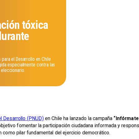
ción tóxica
durante
 para el Desarrollo en Chile
gida especialmente contra las
 eleccionario.
l Desarrollo (PNUD)
en Chile ha lanzado la campaña
“Infórmate
 objetivo fomentar la participación ciudadana informada y respons
n como pilar fundamental del ejercicio democrático.