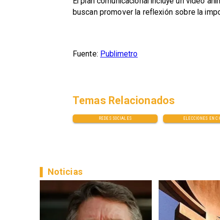
El plan comunicacional incluye un video ani
buscan promover la reflexión sobre la impo
Fuente:
Publimetro
Temas Relacionados
REDES SOCIALES
ELECCIONES EN C
Noticias