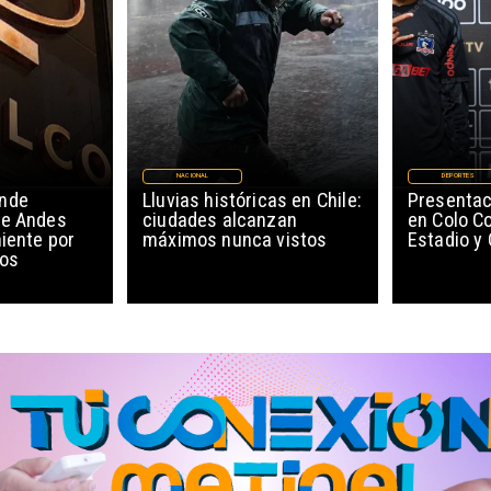
NACIONAL
DEPORTES
ende
Lluvias históricas en Chile:
Presentac
de Andes
ciudades alcanzan
en Colo Co
niente por
máximos nunca vistos
Estadio y
cos