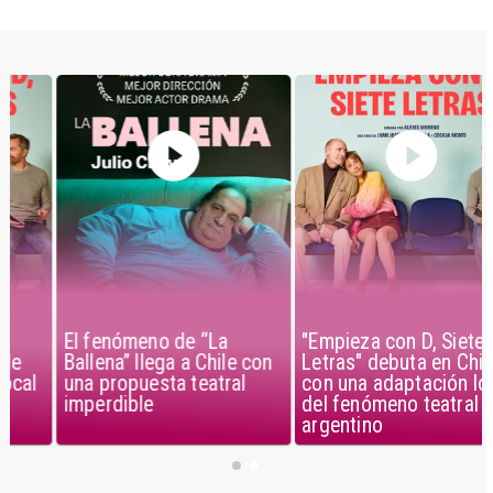
El fenómeno de “La
"Empieza con D, Siete
Ballena” llega a Chile con
Letras" debuta en Chile
una propuesta teatral
con una adaptación local
imperdible
del fenómeno teatral
argentino