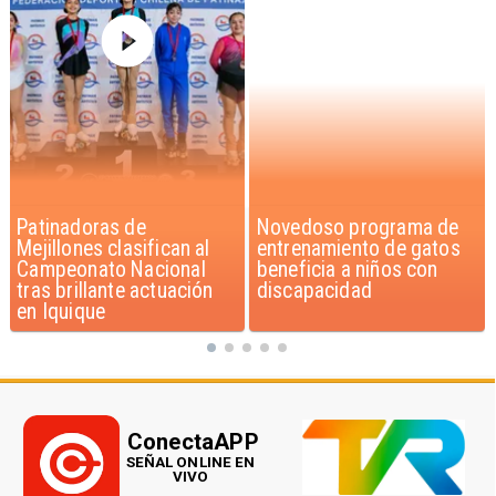
Novedoso programa de
Alarmante hábito en
entrenamiento de gatos
jóvenes de 13 a 15 años
beneficia a niños con
según encuesta del
discapacidad
Minsal
ConectaAPP
SEÑAL ONLINE EN
VIVO