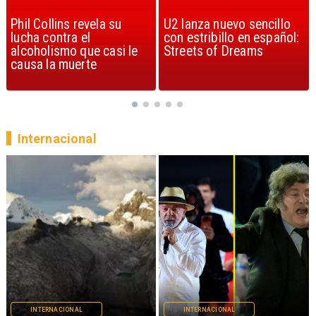
U2 lanza nuevo sencillo
“Africa” de Toto es
con estribillo en español:
considerada la mejor
Streets of Dreams
canción, según la ciencia
Internacional
INTERNACIONAL
INTERNACIONAL