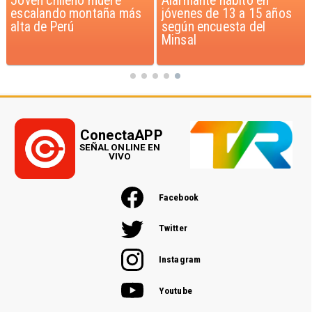
Alarmante hábito en
Aprueban creación del
jóvenes de 13 a 15 años
Parque Sebastián Piñera
según encuesta del
con inversión de $4 mil
Minsal
millones
ConectaAPP
SEÑAL ONLINE EN
VIVO
Facebook
Twitter
Instagram
Youtube