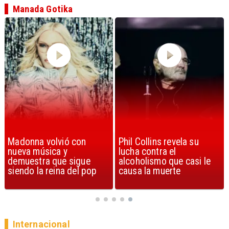
Manada Gotika
Phil Collins revela su
U2 lanza nuevo sencillo
lucha contra el
con estribillo en español:
alcoholismo que casi le
Streets of Dreams
causa la muerte
Internacional