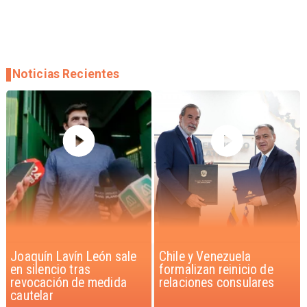
Noticias Recientes
Chile y Venezuela
Feriantes rechazan
formalizan reinicio de
dichos de Camila Flores
relaciones consulares
sobre Fabiola Campillai