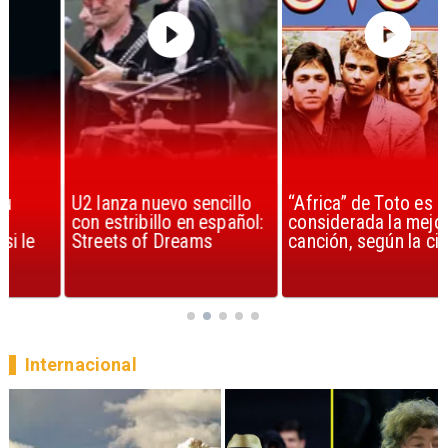
U2 lanza nuevo sencillo
“Africa” de Toto es
con estribillo en español:
considerada la mejor
Streets of Dreams
canción, según la ciencia
Internacional