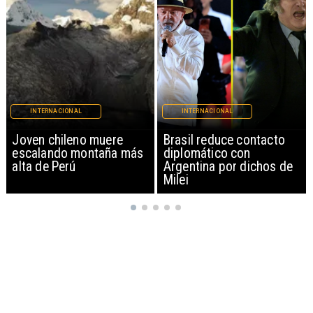
INTERNACIONAL
INTERNACIONAL
Brasil reduce contacto
China restringe
diplomático con
exportación de drones a
Argentina por dichos de
EEUU y sanciona
Milei
empresas