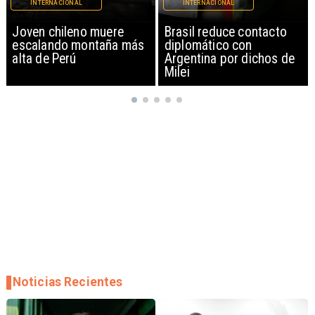
INTERNACIONAL
INTERNACIONAL
Brasil reduce contacto
China restringe
diplomático con
exportación de drones a
Argentina por dichos de
EEUU y sanciona
Milei
empresas
Noticias Recientes