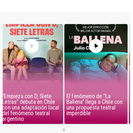
El fenómeno de “La
"Empieza con D, Siete
Ballena” llega a Chile con
Letras" debuta en Chile
una propuesta teatral
con una adaptación local
imperdible
del fenómeno teatral
argentino