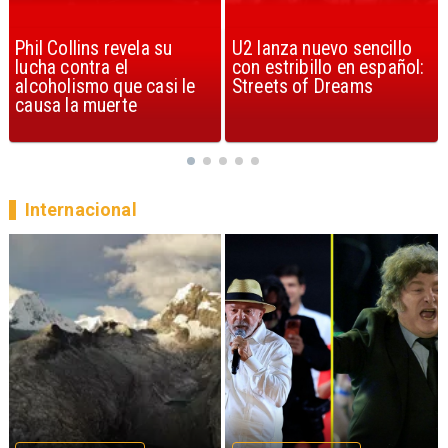
U2 lanza nuevo sencillo
“Africa” de Toto es
con estribillo en español:
considerada la mejor
Streets of Dreams
canción, según la ciencia
Internacional