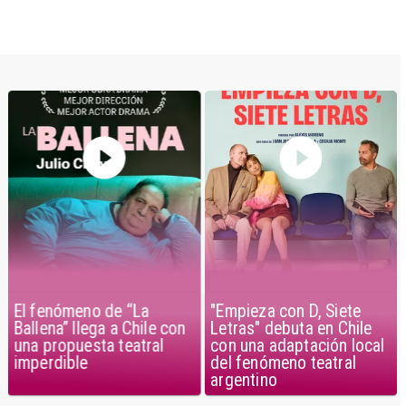
El fenómeno de “La
"Empieza con D, Siete
Ballena” llega a Chile con
Letras" debuta en Chile
una propuesta teatral
con una adaptación local
imperdible
del fenómeno teatral
argentino