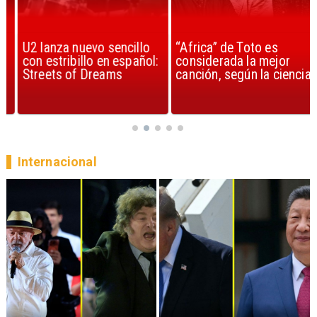
U2 lanza nuevo sencillo
“Africa” de Toto es
con estribillo en español:
considerada la mejor
Streets of Dreams
canción, según la ciencia
Internacional