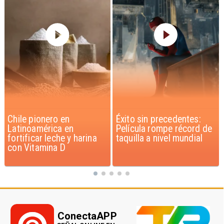
Éxito sin precedentes:
Corte Suprema confirma
Película rompe récord de
pago de $1.000 millones
taquilla a nivel mundial
por caso ProCultura
ConectaAPP