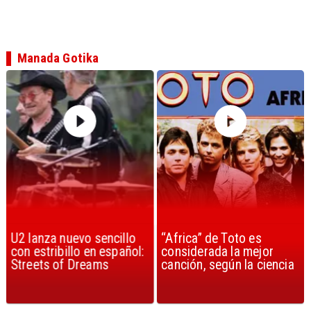
Manada Gotika
U2 lanza nuevo sencillo
“Africa” de Toto es
con estribillo en español:
considerada la mejor
Streets of Dreams
canción, según la ciencia