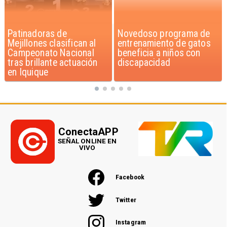
Novedoso programa de
Alarmante hábito en
entrenamiento de gatos
jóvenes de 13 a 15 años
beneficia a niños con
según encuesta del
discapacidad
Minsal
ConectaAPP
SEÑAL ONLINE EN
VIVO
Facebook
Twitter
Instagram