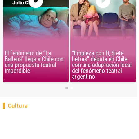
El fenómeno de “La
"Empieza con D, Siete
Ballena” llega a Chile con
Letras" debuta en Chile
una propuesta teatral
con una adaptación local
imperdible
del fenómeno teatral
argentino
Cultura