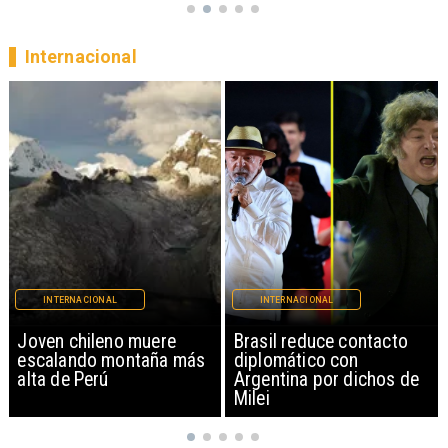
Internacional
INTERNACIONAL
INTERNACIONAL
Brasil reduce contacto
China restringe
diplomático con
exportación de drones a
Argentina por dichos de
EEUU y sanciona
Milei
empresas