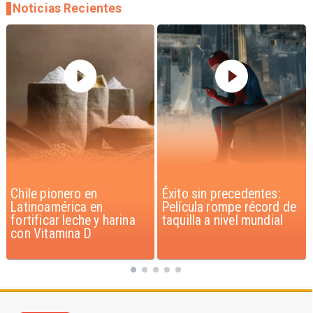
Noticias Recientes
Éxito sin precedentes:
Corte Suprema confirma
Película rompe récord de
pago de $1.000 millones
taquilla a nivel mundial
por caso ProCultura