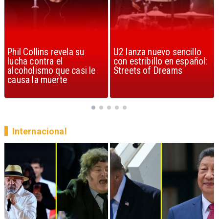
U2 lanza nuevo sencillo
“Africa” de Toto es
con estribillo en español:
considerada la mejor
Streets of Dreams
canción, según la ciencia
Internacional