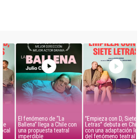
El fenómeno de “La
"Empieza con D, Siete
Ballena” llega a Chile con
Letras" debuta en Chile
una propuesta teatral
con una adaptación local
imperdible
del fenómeno teatral