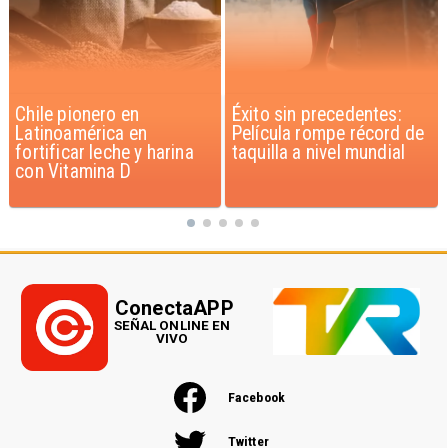
Éxito sin precedentes:
Corte Suprema confirma
Película rompe récord de
pago de $1.000 millones
taquilla a nivel mundial
por caso ProCultura
ConectaAPP
SEÑAL ONLINE EN
VIVO
Facebook
Twitter