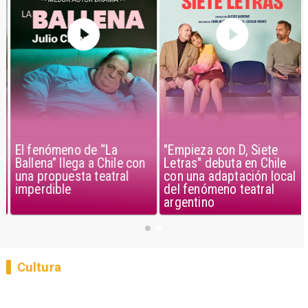
El fenómeno de “La
"Empieza con D, Siete
Ballena” llega a Chile con
Letras" debuta en Chile
una propuesta teatral
con una adaptación local
imperdible
del fenómeno teatral
argentino
Cultura