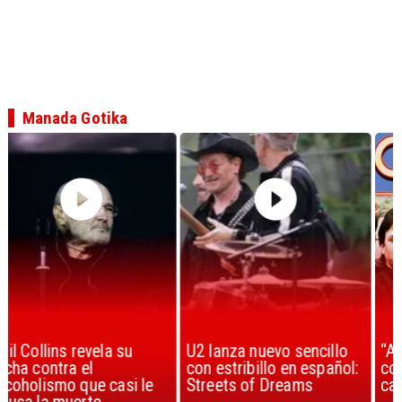
Manada Gotika
U2 lanza nuevo sencillo
“Africa” de Toto es
con estribillo en español:
considerada la mejor
Streets of Dreams
canción, según la ciencia