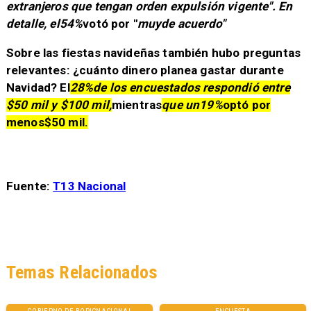
extranjeros que tengan orden expulsión vigente". En
detalle, el
54%
votó por "
muy
de acuerdo"
Sobre las fiestas navideñas también hubo preguntas
relevantes: ¿cuánto dinero planea gastar durante
Navidad? El
28%
de los encuestados respondió entre
$50 mil y $100 mil,
mientras
que un19%
optó por
menos$50 mil.
Fuente:
T13 Nacional
Temas Relacionados