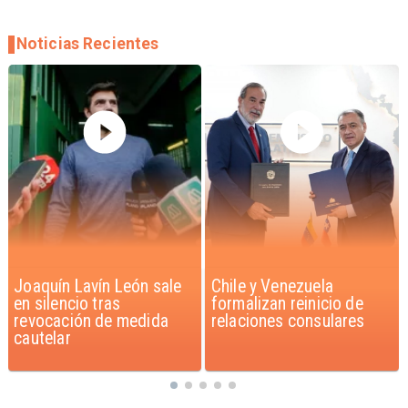
Noticias Recientes
Chile y Venezuela
Feriantes rechazan
formalizan reinicio de
dichos de Camila Flores
relaciones consulares
sobre Fabiola Campillai