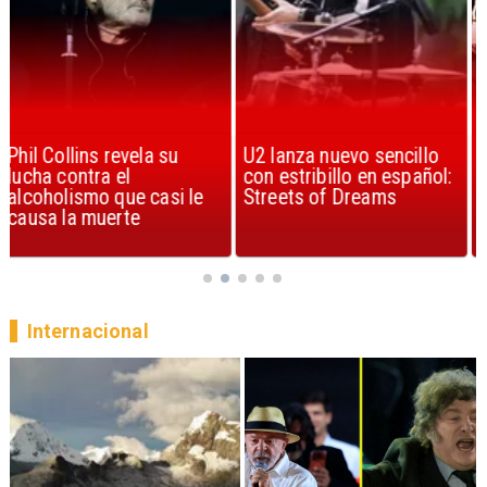
U2 lanza nuevo sencillo
“Africa” de Toto es
con estribillo en español:
considerada la mejor
Streets of Dreams
canción, según la ciencia
Internacional