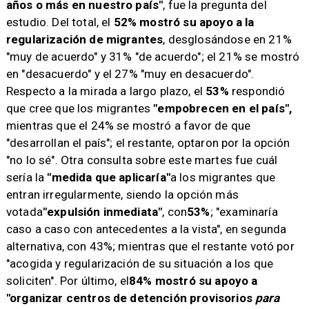
años o más en nuestro país"
, fue la pregunta del
estudio. Del total, el
52% mostró su apoyo a la
regularización de migrantes
, desglosándose en 21%
"muy de acuerdo" y 31% "de acuerdo"; el 21% se mostró
en "desacuerdo" y el 27% "muy en desacuerdo".
Respecto a la mirada a largo plazo, el
53%
respondió
que cree que los migrantes
"empobrecen en el país",
mientras que el 24% se mostró a favor de que
"desarrollan el país"; el restante, optaron por la opción
"no lo sé". Otra consulta sobre este martes fue cuál
sería la
"medida que aplicaría"
a los migrantes que
entran irregularmente, siendo la opción más
votada
"expulsión inmediata"
, con
53%
; "examinaría
caso a caso con antecedentes a la vista", en segunda
alternativa, con 43%; mientras que el restante votó por
"acogida y regularización de su situación a los que
soliciten". Por último, el
84% mostró su apoyo a
"organizar centros de detención provisorios
para