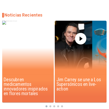
Noticias Recientes
Jim Carrey se une a Los
Iaán: la historia de
Supersónicos en live-
superación que inspira a
action
Chile