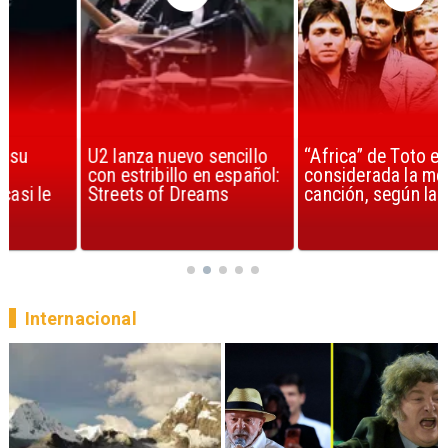
U2 lanza nuevo sencillo
“Africa” de Toto es
con estribillo en español:
considerada la mejor
Streets of Dreams
canción, según la ciencia
Internacional