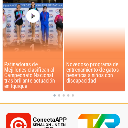
Novedoso programa de
Alarmante hábito en
entrenamiento de gatos
jóvenes de 13 a 15 años
beneficia a niños con
según encuesta del
discapacidad
Minsal
ConectaAPP
SEÑAL ONLINE EN