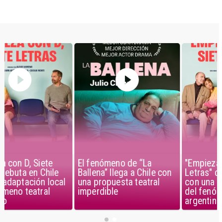
El fenómeno de “La
"Empieza con D, Siete
Ballena” llega a Chile con
Letras" debuta en Chile
una propuesta teatral
con una adaptación local
imperdible
del fenómeno teatral
argentino