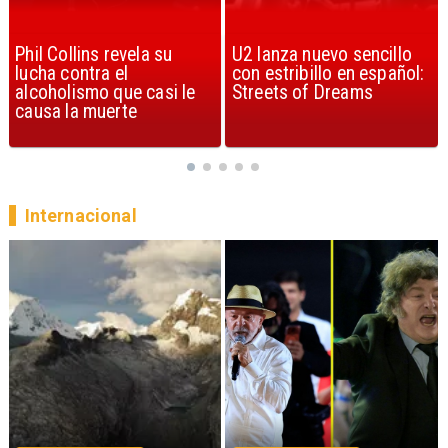
U2 lanza nuevo sencillo
“Africa” de Toto es
con estribillo en español:
considerada la mejor
Streets of Dreams
canción, según la ciencia
Internacional