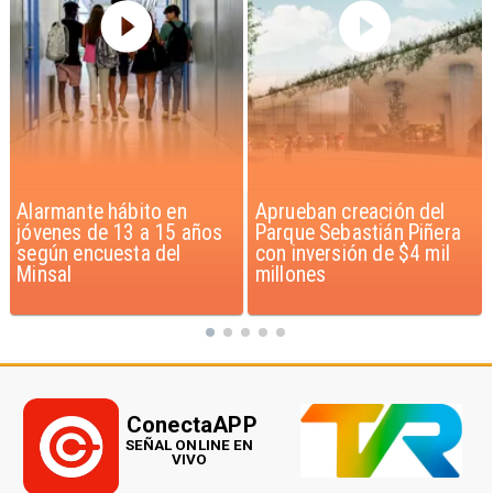
Aprueban creación del
Claudio Bravo baja la
Parque Sebastián Piñera
euforia sobre fichaje de
con inversión de $4 mil
Vozinha
millones
ConectaAPP
SEÑAL ONLINE EN
VIVO