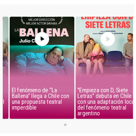
El fenómeno de “La
"Empieza con D, Siete
Ballena” llega a Chile con
Letras" debuta en Chile
una propuesta teatral
con una adaptación local
imperdible
del fenómeno teatral
argentino