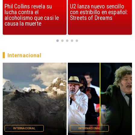
U2 lanza nuevo sencillo
“Africa” de Toto es
con estribillo en español:
considerada la mejor
Streets of Dreams
canción, según la ciencia
Internacional
INTERNACIONAL
INTERNACIONAL