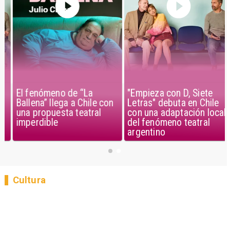
El fenómeno de “La
"Empieza con D, Siete
Ballena” llega a Chile con
Letras" debuta en Chile
una propuesta teatral
con una adaptación local
imperdible
del fenómeno teatral
argentino
Cultura