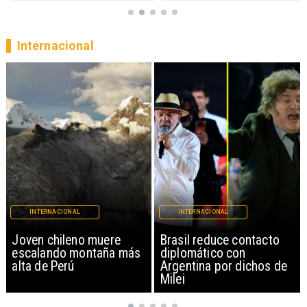
Internacional
INTERNACIONAL
INTERNACIONAL
Brasil reduce contacto
China restringe
diplomático con
exportación de drones a
Argentina por dichos de
EEUU y sanciona
Milei
empresas