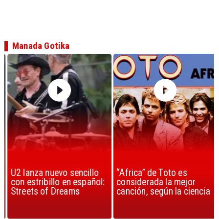
Manada Gotika
U2 lanza nuevo sencillo
“Africa” de Toto es
con estribillo en español:
considerada la mejor
Streets of Dreams
canción, según la ciencia