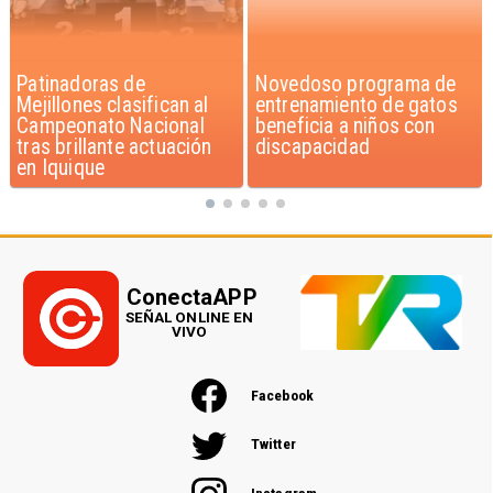
Novedoso programa de
Alarmante hábito en
entrenamiento de gatos
jóvenes de 13 a 15 años
beneficia a niños con
según encuesta del
discapacidad
Minsal
ConectaAPP
SEÑAL ONLINE EN
VIVO
Facebook
Twitter