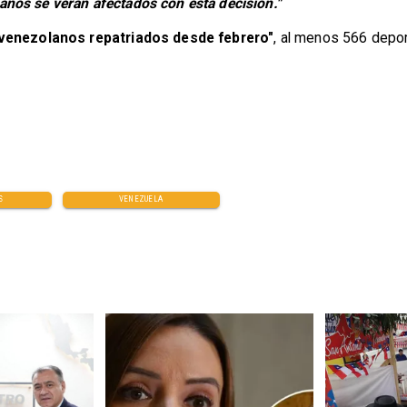
nos se verán afectados con esta decisión."
 venezolanos repatriados desde febrero"
, al menos 566 deport
S
VENEZUELA