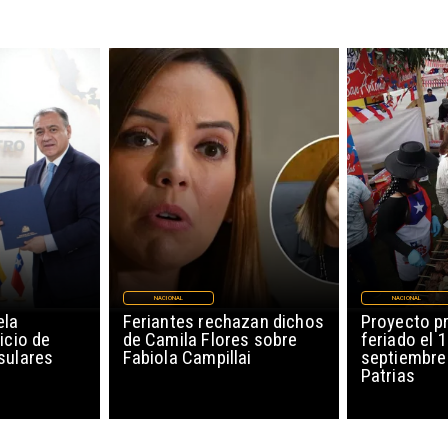
NACIONAL
NACIONAL
ela
Feriantes rechazan dichos
Proyecto p
icio de
de Camila Flores sobre
feriado el 
sulares
Fabiola Campillai
septiembre
Patrias