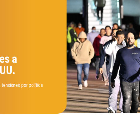
es a
.UU.
tensiones por política