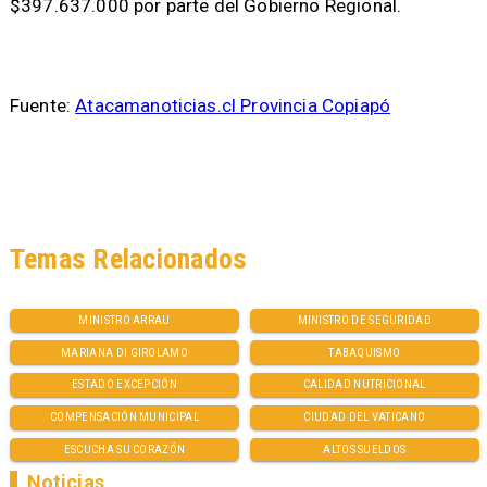
$397.637.000 por parte del Gobierno Regional.
Fuente:
Atacamanoticias.cl Provincia Copiapó
Temas Relacionados
MINISTRO ARRAU
MINISTRO DE SEGURIDAD
MARIANA DI GIROLAMO
TABAQUISMO
ESTADO EXCEPCIÓN
CALIDAD NUTRICIONAL
COMPENSACIÓN MUNICIPAL
CIUDAD DEL VATICANO
ESCUCHA SU CORAZÓN
ALTOS SUELDOS
Noticias