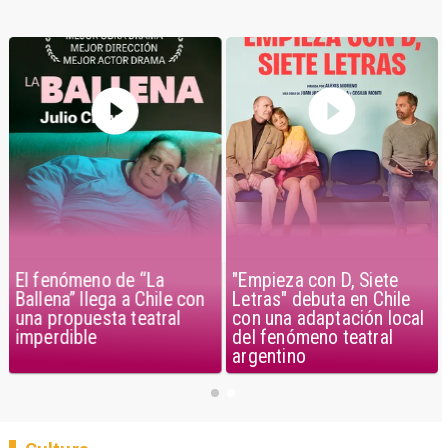
El fenómeno de “La
"Empieza con D, Siete
Ballena” llega a Chile con
Letras" debuta en Chile
una propuesta teatral
con una adaptación local
imperdible
del fenómeno teatral
argentino