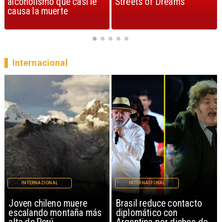
Streets of Dreams
canción, según la ciencia
Internacional
INTERNACIONAL
INTERNACIONAL
Brasil reduce contacto
China restringe
diplomático con
exportación de drones a