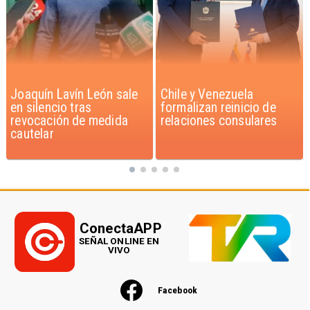
Chile y Venezuela
Feriantes rechazan
formalizan reinicio de
dichos de Camila Flores
relaciones consulares
sobre Fabiola Campillai
ConectaAPP
SEÑAL ONLINE EN
VIVO
Facebook