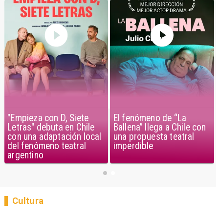
El fenómeno de “La
"Empieza con D, Siete
Ballena” llega a Chile con
Letras" debuta en Chile
una propuesta teatral
con una adaptación local
imperdible
del fenómeno teatral
argentino
Cultura