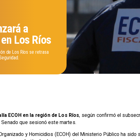
zará a
 en Los Ríos
ión de Los Ríos se retrasa
Seguridad.
lía ECOH en la región de Los Ríos
, según confirmó el subsecr
el Senado que sesionó este martes.
 Organizado y Homicidios (ECOH) del Ministerio Público ha sido s