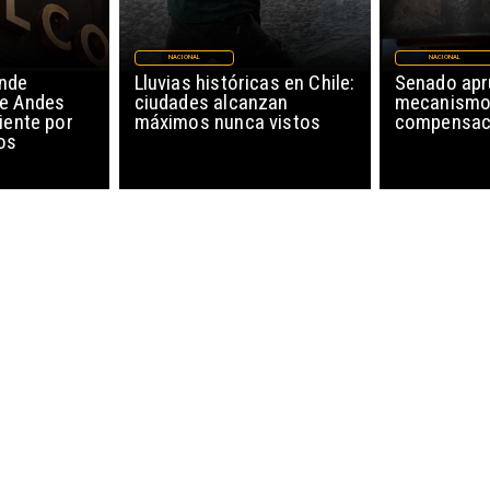
NACIONAL
NACIONAL
nde
Lluvias históricas en Chile:
Senado ap
de Andes
ciudades alcanzan
mecanismo
iente por
máximos nunca vistos
compensaci
os