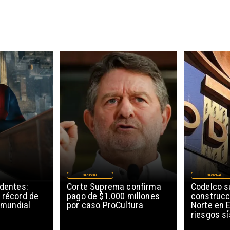
NACIONAL
NACIONAL
edentes:
Corte Suprema confirma
Codelco 
 récord de
pago de $1.000 millones
construcc
l mundial
por caso ProCultura
Norte en E
riesgos s