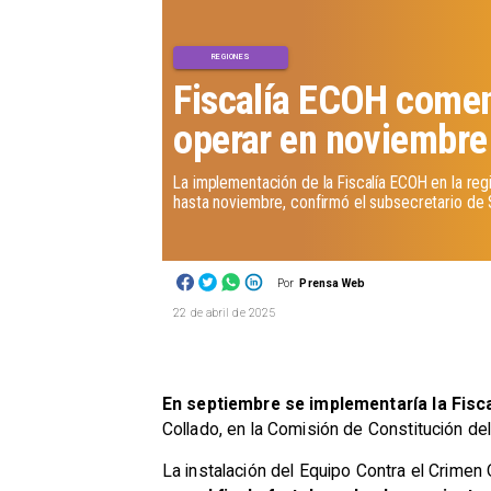
REGIONES
Fiscalía ECOH comen
operar en noviembre
La implementación de la Fiscalía ECOH en la reg
hasta noviembre, confirmó el subsecretario de 
Por
Prensa Web
22 de abril de 2025
En septiembre se implementaría la Fisca
Collado, en la Comisión de Constitución d
La instalación del Equipo Contra el Crimen