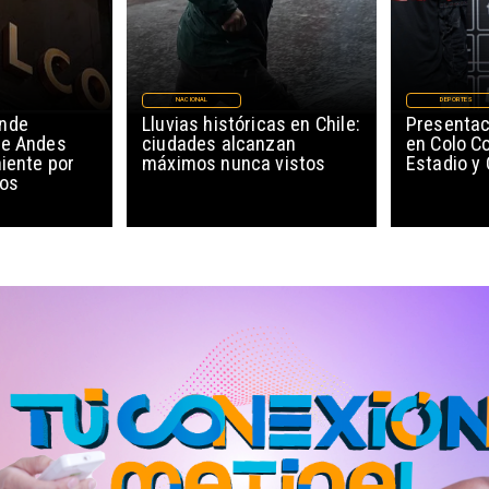
NACIONAL
DEPORTES
ende
Lluvias históricas en Chile:
Presentac
de Andes
ciudades alcanzan
en Colo Co
niente por
máximos nunca vistos
Estadio y
cos