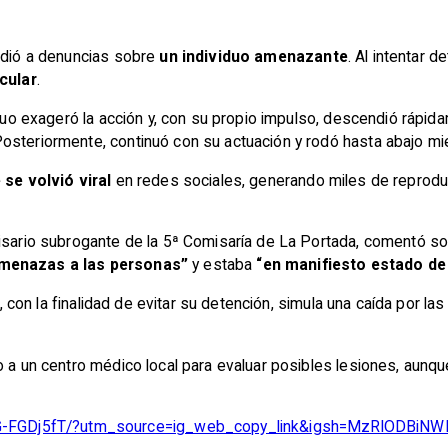
ondió a denuncias sobre
un individuo amenazante
. Al intentar 
cular
.
viduo exageró la acción y, con su propio impulso, descendió rápi
osteriormente, continuó con su actuación y rodó hasta abajo mi
 se volvió viral
en redes sociales, generando miles de reprod
misario subrogante de la 5ª Comisaría de La Portada, comentó so
amenazas a las personas”
y estaba
“en manifiesto estado de
al, con la finalidad de evitar su detención, simula una caída por 
do a un centro médico local para evaluar posibles lesiones, aun
UG-FGDj5fT/?utm_source=ig_web_copy_link&igsh=MzRlODBiNW