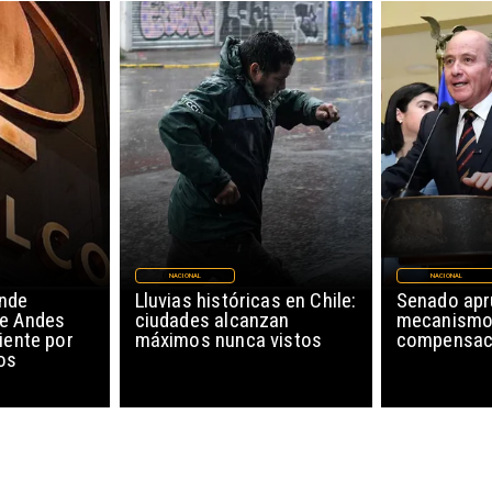
NACIONAL
NACIONAL
nde
Lluvias históricas en Chile:
Senado ap
de Andes
ciudades alcanzan
mecanismo
iente por
máximos nunca vistos
compensaci
os