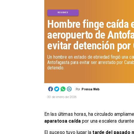
REGIONES
Hombre finge caída 
aeropuerto de Antof
evitar detención por
Un hombre en estado de ebriedad fingió una caí
Antofagasta para evitar ser arrestado por Cara
detenido.
Por
Prensa Web
30 de enero de 2026
En las últimas horas, ha circulado ampliame
aparatosa caída
por una escalera durante u
El suceso tuvo lugar la
tarde del pasado 