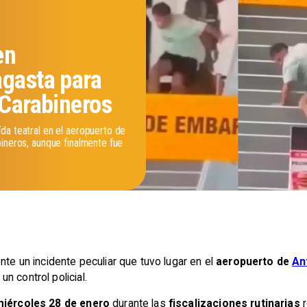
en
agasta para
 Carabineros
da teatral en el aeropuerto de
bineros, aunque finalmente fue
nte un incidente peculiar que tuvo lugar en el
aeropuerto de
An
n control policial.
miércoles 28 de enero
durante las
fiscalizaciones rutinarias
r