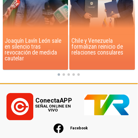
Chile y Venezuela
Feriantes rechazan
formalizan reinicio de
dichos de Camila Flores
relaciones consulares
sobre Fabiola Campillai
ConectaAPP
SEÑAL ONLINE EN
VIVO
Facebook