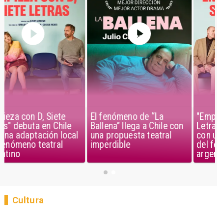
El fenómeno de “La
"Empieza con D, Siete
Ballena” llega a Chile con
Letras" debuta en Chile
una propuesta teatral
con una adaptación local
imperdible
del fenómeno teatral
argentino
Cultura