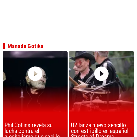
Manada Gotika
U2 lanza nuevo sencillo
“Africa” de Toto es
con estribillo en español:
considerada la mejor
Streets of Dreams
canción, según la ciencia