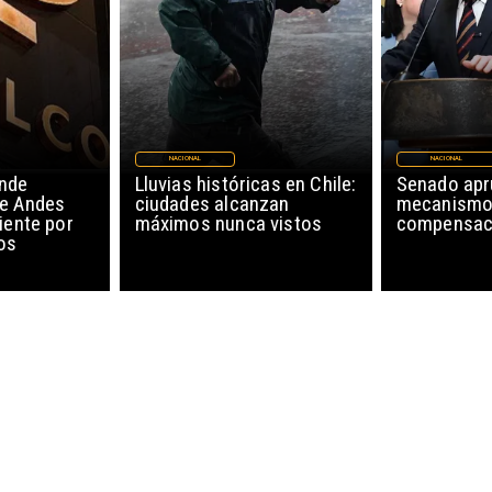
NACIONAL
NACIONAL
nde
Lluvias históricas en Chile:
Senado ap
de Andes
ciudades alcanzan
mecanismo
iente por
máximos nunca vistos
compensaci
os