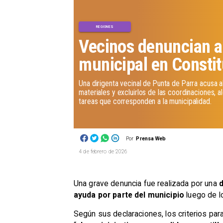
REGIONES
Vecinos denuncian 
municipal en Consti
Una dirigenta vecinal de Punta de Parra acusa a
materiales y excluirlos de las coordinaciones, 
tareas que corresponden a la municipalidad.
Por
Prensa Web
4 de febrero de 2026
Una grave denuncia fue realizada por una
d
ayuda por parte del municipio
luego de 
Según sus declaraciones, los criterios pa