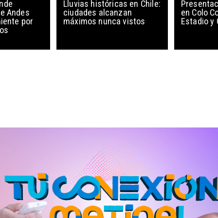
ende
Lluvias históricas en Chile:
Presentac
de Andes
ciudades alcanzan
en Colo Co
niente por
máximos nunca vistos
Estadio y
cos