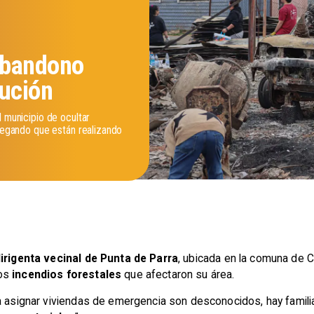
abandono
tución
l municipio de ocultar
alegando que están realizando
irigenta vecinal de Punta de Parra
, ubicada en la comuna de Co
los
incendios forestales
que afectaron su área.
ra asignar viviendas de emergencia son desconocidos, hay famil