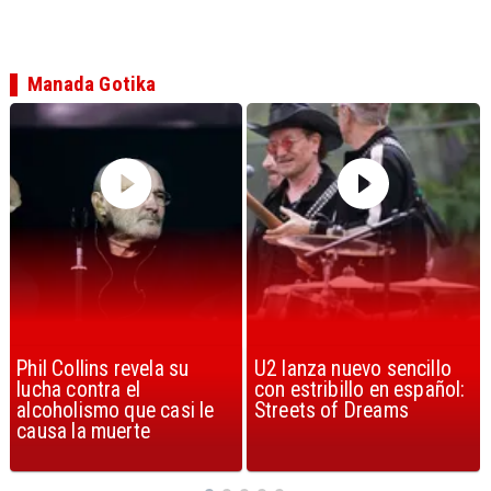
Manada Gotika
U2 lanza nuevo sencillo
“Africa” de Toto es
con estribillo en español:
considerada la mejor
Streets of Dreams
canción, según la ciencia