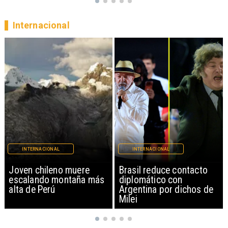
Internacional
INTERNACIONAL
INTERNACIONAL
Brasil reduce contacto
China restringe
diplomático con
exportación de drones a
Argentina por dichos de
EEUU y sanciona
Milei
empresas