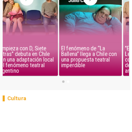
El fenómeno de “La
"Empieza con D, Siete
Ballena” llega a Chile con
Letras" debuta en Chile
una propuesta teatral
con una adaptación local
imperdible
del fenómeno teatral
argentino
Cultura