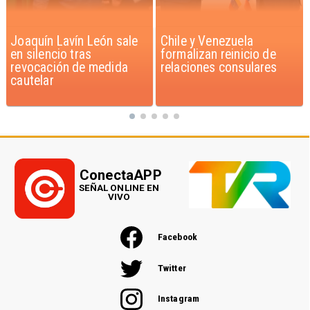
Chile y Venezuela
Feriantes rechazan
formalizan reinicio de
dichos de Camila Flores
relaciones consulares
sobre Fabiola Campillai
ConectaAPP
SEÑAL ONLINE EN
VIVO
Facebook
Twitter
Instagram