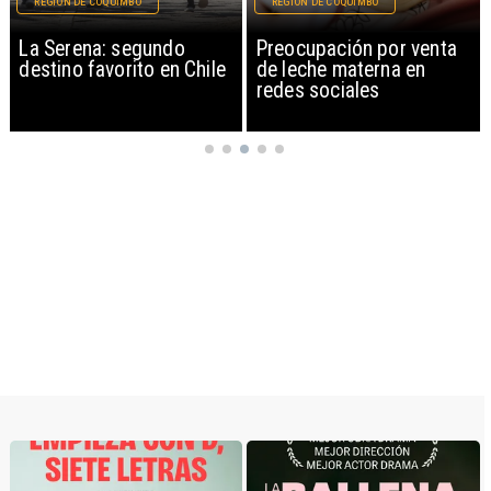
O
REGIÓN DE COQUIMBO
MAGAZINE
egundo
Preocupación por venta
Libros gratis y 
to en Chile
de leche materna en
audiolibro en la
redes sociales
actriz Camila Hi
celebra Antofa
100 Palabras el
Patrimonio