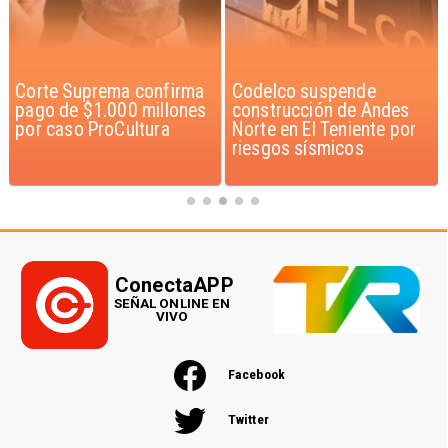
Corte Suprema confirma
Codelco suspende
pago de $1.000 millones
construcción de Andes
por caso ProCultura
Norte en El Teniente por
riesgos sísmicos
ConectaAPP
SEÑAL ONLINE EN
VIVO
Facebook
Twitter