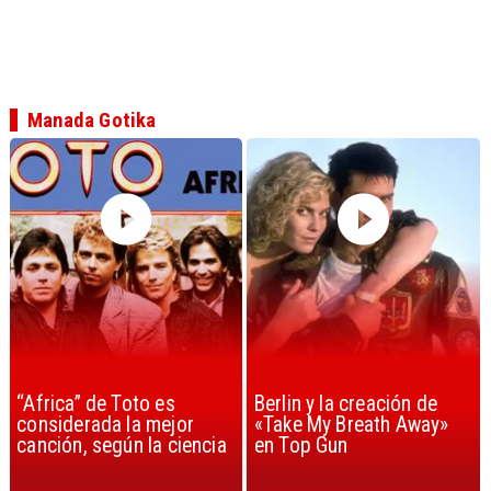
Manada Gotika
“Africa” de Toto es
Berlin y la creación de
considerada la mejor
«Take My Breath Away»
canción, según la ciencia
en Top Gun