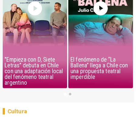
"Empieza con D, Siete
El fenómeno de “La
Letras" debuta en Chile
Ballena” llega a Chile con
con una adaptación local
una propuesta teatral
del fenómeno teatral
imperdible
argentino
Cultura