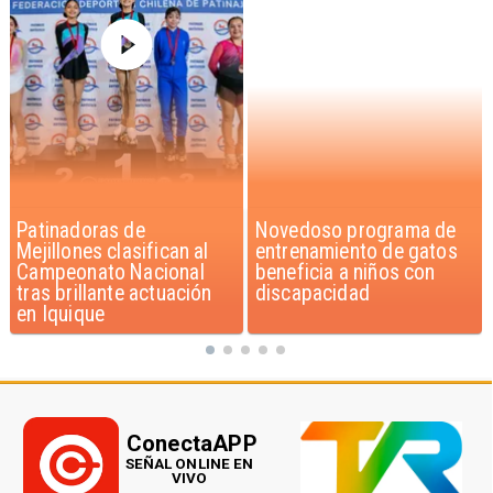
Novedoso programa de
Alarmante hábito en
entrenamiento de gatos
jóvenes de 13 a 15 años
beneficia a niños con
según encuesta del
discapacidad
Minsal
ConectaAPP
SEÑAL ONLINE EN
VIVO