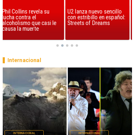
U2 lanza nuevo sencillo
“Africa” de Toto es
con estribillo en español:
considerada la mejor
Streets of Dreams
canción, según la ciencia
Internacional
INTERNACIONAL
INTERNACIONAL