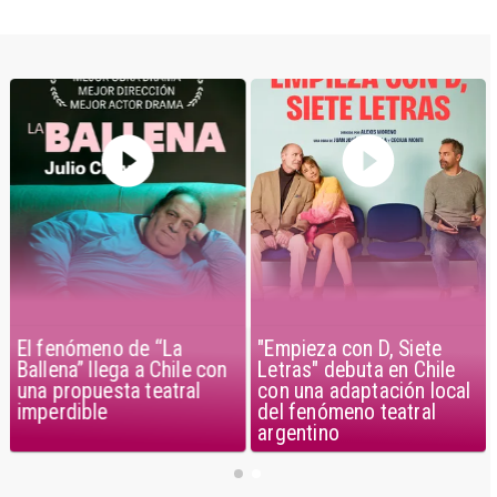
El fenómeno de “La
"Empieza con D, Siete
Ballena” llega a Chile con
Letras" debuta en Chile
una propuesta teatral
con una adaptación local
imperdible
del fenómeno teatral
argentino