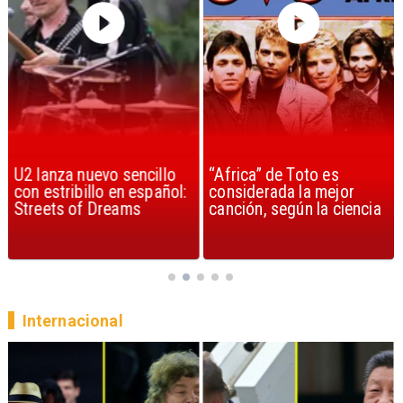
U2 lanza nuevo sencillo
“Africa” de Toto es
con estribillo en español:
considerada la mejor
Streets of Dreams
canción, según la ciencia
Internacional