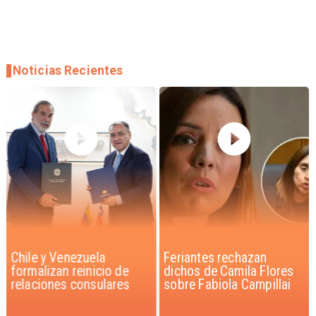
Noticias Recientes
Chile y Venezuela
Feriantes rechazan
formalizan reinicio de
dichos de Camila Flores
relaciones consulares
sobre Fabiola Campillai