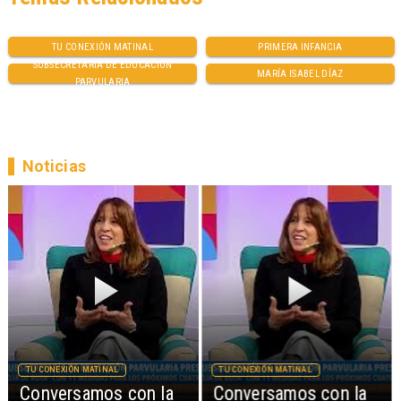
TU CONEXIÓN MATINAL
PRIMERA INFANCIA
SUBSECRETARIA DE EDUCACIÓN
MARÍA ISABEL DÍAZ
PARVULARIA
Noticias
TU CONEXIÓN MATINAL
TU CONEXIÓN MATINAL
Conversamos con la
Conversamos con la