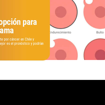
 opción para
 mama
te por cáncer en Chile y
jor es el pronóstico y podrían