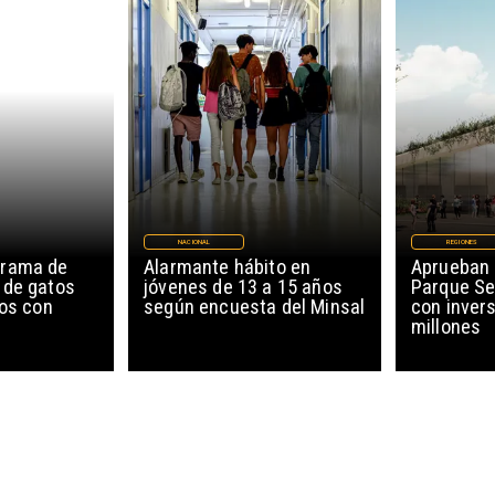
NACIONAL
REGIONES
grama de
Alarmante hábito en
Aprueban 
 de gatos
jóvenes de 13 a 15 años
Parque Se
ños con
según encuesta del Minsal
con invers
millones