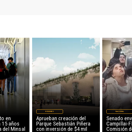
REGIONES
NACIONAL
to en
Aprueban creación del
Senado env
a 15 años
Parque Sebastián Piñera
Campillai-F
 del Minsal
con inversión de $4 mil
Comisión d