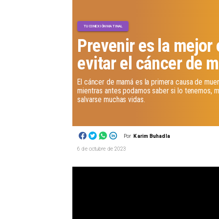
TU CONEXIÓN MATINAL
Prevenir es la mejor
evitar el cáncer de
El cáncer de mamá es la primera causa de muer
mientras antes podamos saber si lo tenemos, me
salvarse muchas vidas.
Por
Karim Buhadla
6 de octubre de 2023