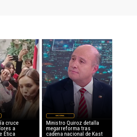
NACIONAL
ía cruce
Ministro Quiroz detalla
lores a
megarreforma tras
e Ética
cadena nacional de Kast