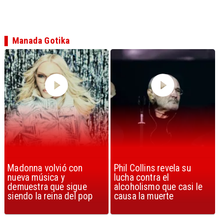
Manada Gotika
Phil Collins revela su
U2 lanza nuevo sencillo
lucha contra el
con estribillo en español:
alcoholismo que casi le
Streets of Dreams
causa la muerte