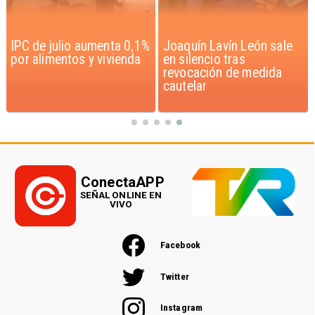
Joaquín Lavín León sale
Chile y Venezuela
en silencio tras
formalizan reinicio de
revocación de medida
relaciones consulares
cautelar
ConectaAPP
SEÑAL ONLINE EN
VIVO
Facebook
Twitter
Instagram