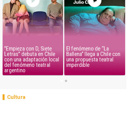
"Empieza con D, Siete
El fenómeno de “La
Letras" debuta en Chile
Ballena” llega a Chile con
con una adaptación local
una propuesta teatral
del fenómeno teatral
imperdible
argentino
Cultura