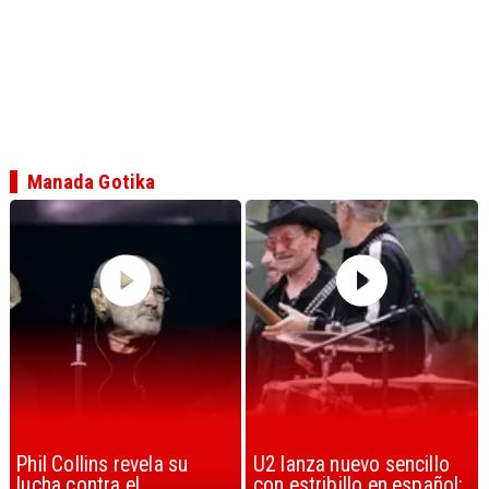
Manada Gotika
U2 lanza nuevo sencillo
“Africa” de Toto es
con estribillo en español:
considerada la mejor