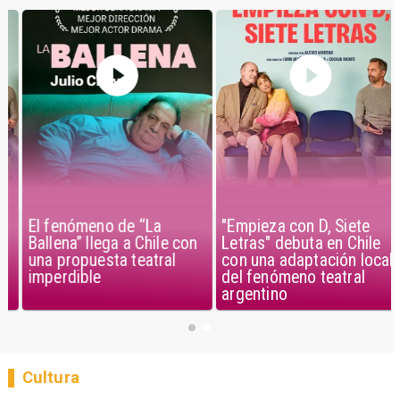
El fenómeno de “La
"Empieza con D, Siete
Ballena” llega a Chile con
Letras" debuta en Chile
una propuesta teatral
con una adaptación local
imperdible
del fenómeno teatral
argentino
Cultura