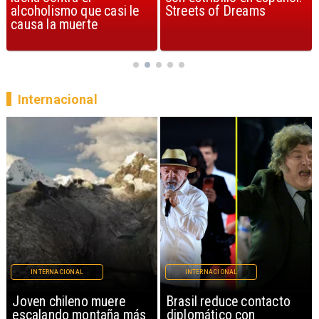
Streets of Dreams
canción, según la ciencia
Internacional
INTERNACIONAL
INTERNACIONAL
Brasil reduce contacto
China restringe
diplomático con
exportación de drones a