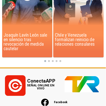
Chile y Venezuela
Feriantes rechazan
formalizan reinicio de
dichos de Camila Flores
relaciones consulares
sobre Fabiola Campillai
ConectaAPP
SEÑAL ONLINE EN
VIVO
Facebook