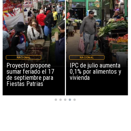
NACIONAL
NACIONAL
IPC de julio aumenta
Joaquín Lavín León
0,1% por alimentos y
sale en silencio tras
vivienda
revocación de medida
cautelar