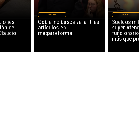
NACIONAL
NACIONAL
ciones
Gobierno busca vetar tres
Sueldos mil
ión de
artículos en
superinten
Claudio
megarreforma
funcionario
más que pr