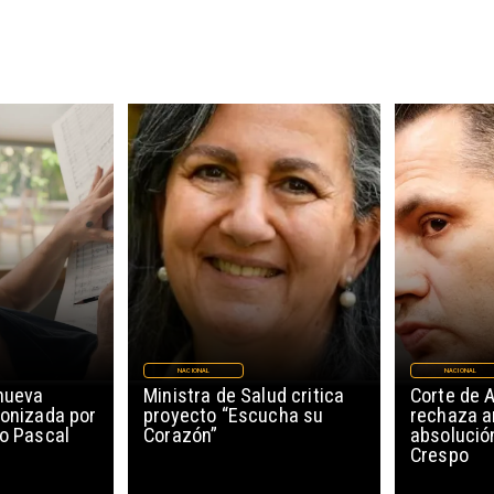
NACIONAL
NACIONAL
nueva
Ministra de Salud critica
Corte de 
gonizada por
proyecto “Escucha su
rechaza a
ro Pascal
Corazón”
absolució
Crespo