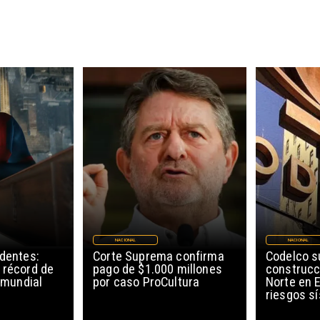
NACIONAL
NACIONAL
edentes:
Corte Suprema confirma
Codelco 
 récord de
pago de $1.000 millones
construcc
l mundial
por caso ProCultura
Norte en E
riesgos s