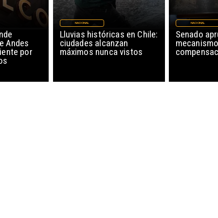
NACIONAL
NACIONAL
nde
Lluvias históricas en Chile:
Senado ap
de Andes
ciudades alcanzan
mecanismo
iente por
máximos nunca vistos
compensaci
os