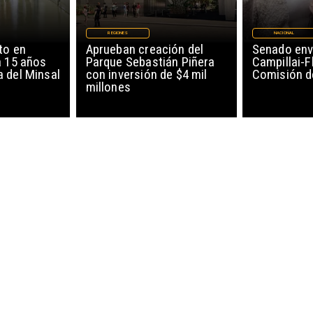
REGIONES
NACIONAL
to en
Aprueban creación del
Senado env
a 15 años
Parque Sebastián Piñera
Campillai-F
 del Minsal
con inversión de $4 mil
Comisión d
millones