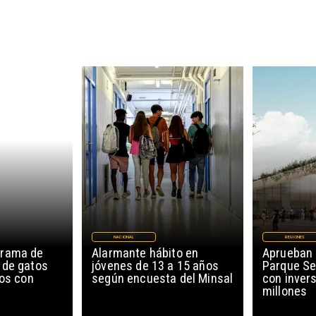
NACIONAL
REGIONES
grama de
Alarmante hábito en
Aprueban 
 de gatos
jóvenes de 13 a 15 años
Parque Se
ños con
según encuesta del Minsal
con invers
millones