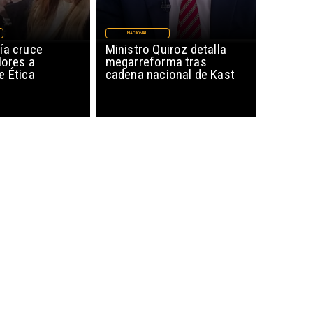
NACIONAL
ía cruce
Ministro Quiroz detalla
lores a
megarreforma tras
e Ética
cadena nacional de Kast