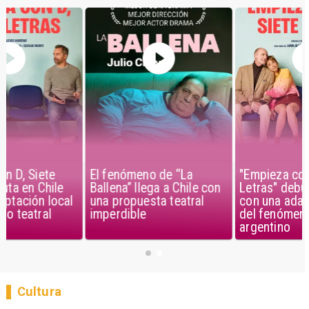
El fenómeno de “La
"Empieza con D, Siete
Ballena” llega a Chile con
Letras" debuta en Chile
una propuesta teatral
con una adaptación local
imperdible
del fenómeno teatral
argentino
Cultura