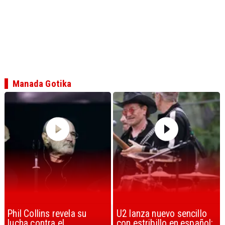
Manada Gotika
U2 lanza nuevo sencillo
“Africa” de Toto es
con estribillo en español:
considerada la mejor