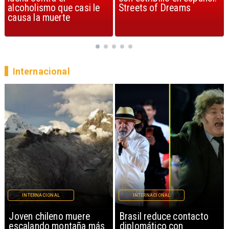
Streets of Dreams
canción, según la ciencia
Internacional
INTERNACIONAL
INTERNACIONAL
Brasil reduce contacto
China restringe
diplomático con
exportación de drones a