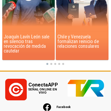
Chile y Venezuela
Feriantes rechazan
formalizan reinicio de
dichos de Camila Flores
relaciones consulares
sobre Fabiola Campillai
ConectaAPP
SEÑAL ONLINE EN
VIVO
Facebook