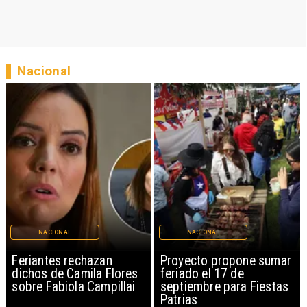
Nacional
NACIONAL
NACIONAL
Feriantes rechazan
Proyecto propone sumar
IP
dichos de Camila Flores
feriado el 17 de
0,
sobre Fabiola Campillai
septiembre para Fiestas
vi
Patrias