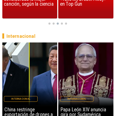
ión, según la ciencia
en Top Gun
demue
siendo
Internacional
INTERNACIONAL
INTERNACIONAL
China restringe
Papa León XIV anuncia
exportación de drones a
gira por Sudamérica