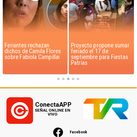
Feriantes rechazan
Proyecto propone sumar
dichos de Camila Flores
feriado el 17 de
sobre Fabiola Campillai
septiembre para Fiestas
Patrias
ConectaAPP
SEÑAL ONLINE EN
VIVO
Facebook