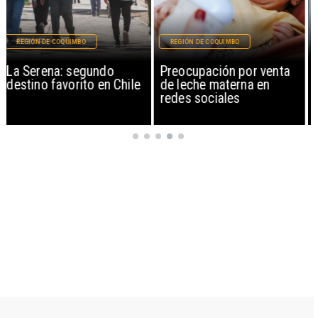
REGIÓN DE COQUIMBO
MAGAZINE
Preocupación por venta
Libros gratis y un
de leche materna en
audiolibro en la voz de la
redes sociales
actriz Camila Hirane: así
celebra Antofagasta en
100 Palabras el Día del
Patrimonio