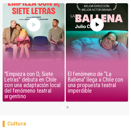
"Empieza con D, Siete
El fenómeno de “La
Letras" debuta en Chile
Ballena” llega a Chile con
con una adaptación local
una propuesta teatral
del fenómeno teatral
imperdible
argentino
Cultura