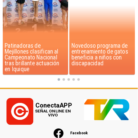
Novedoso programa de
Alarmante hábito en
entrenamiento de gatos
jóvenes de 13 a 15 años
beneficia a niños con
según encuesta del
discapacidad
Minsal
ConectaAPP
SEÑAL ONLINE EN
VIVO
Facebook