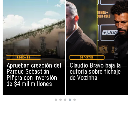
DEPORTES
MAGAZINE
Claudio Bravo baja la
Patinadoras de
euforia sobre fichaje
Mejillones clasifican al
de Vozinha
Campeonato Nacional
tras brillante actuación
en Iquique