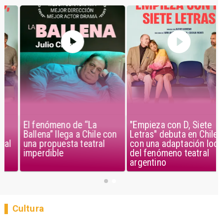
El fenómeno de “La
"Empieza con D, Siete
Ballena” llega a Chile con
Letras" debuta en Chile
una propuesta teatral
con una adaptación local
imperdible
del fenómeno teatral
argentino
Cultura