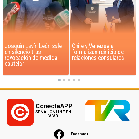
Chile y Venezuela
Feriantes rechazan
formalizan reinicio de
dichos de Camila Flores
relaciones consulares
sobre Fabiola Campillai
ConectaAPP
SEÑAL ONLINE EN
VIVO
Facebook