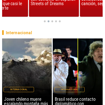
Streets of Dreams
canción, según la ciencia
Internacional
INTERNACIONAL
INTERNACIONAL
Brasil reduce contacto
China restringe
diplomático con
exportación de drones a