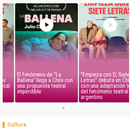
El fenómeno de “La
"Empieza con D, Siete
Ballena” llega a Chile con
Letras" debuta en Chile
una propuesta teatral
con una adaptación local
imperdible
del fenómeno teatral
argentino
Cultura